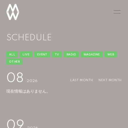
TOP
NEWS
SCHEDULE
SCHEDULE
RADIO
PROFILE
VIDEO
ALL
LIVE
EVENT
TV
RADIO
MAGAZINE
WEB
OTHER
DISCOGRAPHY
GOODS
08
BLOG
MOVIE
LAST MONTH
NEXT MONTH
2026
現在情報はありません。
PHOTO
09