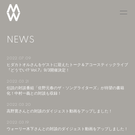
TOP
NEWS
NEWS
SCHEDULE
RADIO
PROFILE
VIDEO
2022.07.09
ヒダカトオルさんをゲストに迎えたトーク＆アコースティックライブ
『どうでい!? Vol.7』9/3開催決定！
DISCOGRAPHY
GOODS
2022.03.21
BLOG
MOVIE
伝説の対談番組「佐野元春のザ・ソングライターズ」が待望の書籍
化！中村一義との対談も収録！
PHOTO
2022.03.20
高野寛さんとの対談のダイジェスト動画をアップしました！
2022.03.19
ウォーリー木下さんとの対談のダイジェスト動画をアップしました！